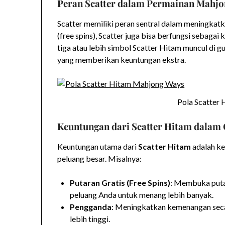
Peran Scatter dalam Permainan Mahjo
Scatter memiliki peran sentral dalam meningkat
(free spins), Scatter juga bisa berfungsi sebaga
tiga atau lebih simbol Scatter Hitam muncul di 
yang memberikan keuntungan ekstra.
Pola Scatter
Keuntungan dari Scatter Hitam dalam
Keuntungan utama dari
Scatter Hitam
adalah k
peluang besar. Misalnya:
Putaran Gratis (Free Spins)
: Membuka puta
peluang Anda untuk menang lebih banyak.
Pengganda
: Meningkatkan kemenangan seca
lebih tinggi.