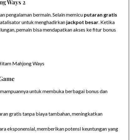
ng Ways 2
kan pengalaman bermain. Selain memicu
putaran gratis
i katalisator untuk menghadirkan
jackpot besar
. Ketika
gulungan, pemain bisa mendapatkan akses ke fitur bonus
 Hitam Mahjong Ways
 Game
emampuannya untuk membuka berbagai bonus dan
ran gratis tanpa biaya tambahan, meningkatkan
ra eksponensial, memberikan potensi keuntungan yang