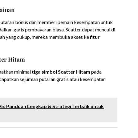
mainan
putaran bonus dan memberi pemain kesempatan untuk
lkan garis pembayaran biasa. Scatter dapat muncul di
mlah yang cukup, mereka membuka akses ke
fitur
ter Hitam
patkan minimal
tiga simbol Scatter Hitam
pada
endapatkan sejumlah putaran gratis atau kesempatan
25: Panduan Lengkap & Strategi Terbaik untuk