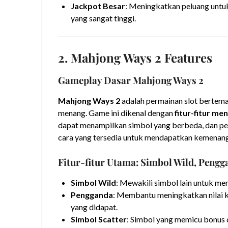
Jackpot Besar
: Meningkatkan peluang untuk
yang sangat tinggi.
2. Mahjong Ways 2 Features
Gameplay Dasar Mahjong Ways 2
Mahjong Ways 2
adalah permainan slot bertema
menang. Game ini dikenal dengan
fitur-fitur me
dapat menampilkan simbol yang berbeda, dan pe
cara yang tersedia untuk mendapatkan kemenan
Fitur-fitur Utama: Simbol Wild, Pengg
Simbol Wild
: Mewakili simbol lain untuk 
Pengganda
: Membantu meningkatkan nilai 
yang didapat.
Simbol Scatter
: Simbol yang memicu bonus 