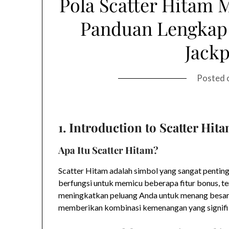
Pola Scatter Hitam M
Panduan Lengkap 
Jackp
Posted 
1. Introduction to Scatter Hi
Apa Itu Scatter Hitam?
Scatter Hitam adalah simbol yang sangat penti
berfungsi untuk memicu beberapa fitur bonus, t
meningkatkan peluang Anda untuk menang besar
memberikan kombinasi kemenangan yang signifika