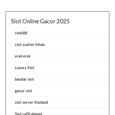
Slot Online Gacor 2025
Hoki88
slot scatter hitam
erek erek
Luxury Slot
bandar slot
gacor slot
slot server thailand
Slot raffi ahmad