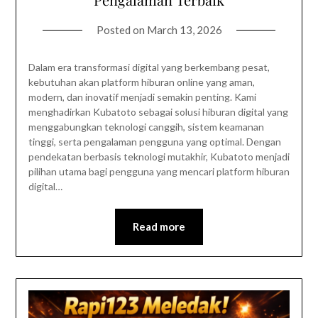
Posted on
March 13, 2026
Dalam era transformasi digital yang berkembang pesat,
kebutuhan akan platform hiburan online yang aman,
modern, dan inovatif menjadi semakin penting. Kami
menghadirkan Kubatoto sebagai solusi hiburan digital yang
menggabungkan teknologi canggih, sistem keamanan
tinggi, serta pengalaman pengguna yang optimal. Dengan
pendekatan berbasis teknologi mutakhir, Kubatoto menjadi
pilihan utama bagi pengguna yang mencari platform hiburan
digital…
Read more