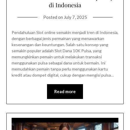
di Indonesia
Posted on
July 7, 2025
Pendahuluan Slot online semakin menjadi tren di Indonesia,
dengan berbagai jenis permainan yang menawarkan
kesenangan dan keuntungan. Salah satu konsep yang
semakin populer adalah Slot Dana 10K Pulsa, yang
memungkinkan pemain untuk melakukan transaksi
menggunakan pulsa sebagai dana untuk bermain. Ini
memudahkan pemain tanpa perlu menggunakan kartu
kredit atau dompet digital, cukup dengan mengisi pulsa…
Read more