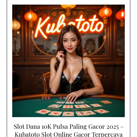
Slot Dana 10K Pulsa Paling Gacor 2025 –
Kubatoto Slot Online Gacor Terpercaya