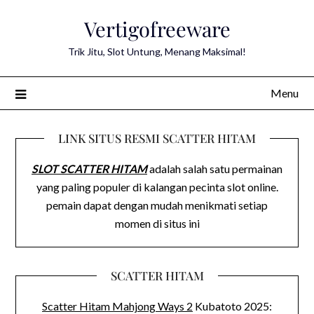
Skip
Vertigofreeware
to
content
Trik Jitu, Slot Untung, Menang Maksimal!
Menu
LINK SITUS RESMI SCATTER HITAM
SLOT SCATTER HITAM
adalah salah satu permainan
yang paling populer di kalangan pecinta slot online.
pemain dapat dengan mudah menikmati setiap
momen di situs ini
SCATTER HITAM
Scatter Hitam Mahjong Ways 2
Kubatoto 2025: