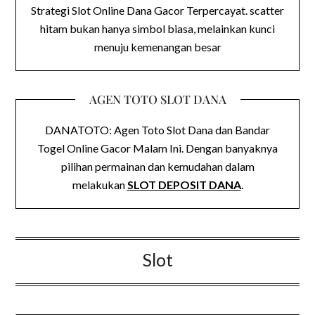
Strategi Slot Online Dana Gacor Terpercayat. scatter
hitam bukan hanya simbol biasa, melainkan kunci
menuju kemenangan besar
AGEN TOTO SLOT DANA
DANATOTO: Agen Toto Slot Dana dan Bandar
Togel Online Gacor Malam Ini. Dengan banyaknya
pilihan permainan dan kemudahan dalam
melakukan
SLOT DEPOSIT DANA
.
Slot