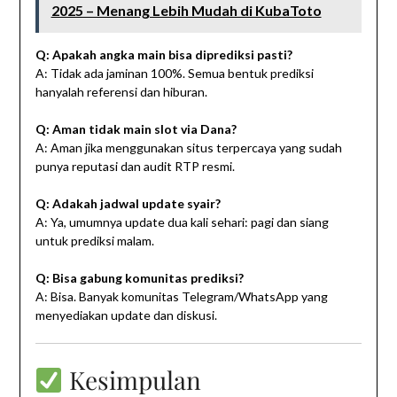
2025 – Menang Lebih Mudah di KubaToto
Q: Apakah angka main bisa diprediksi pasti?
A: Tidak ada jaminan 100%. Semua bentuk prediksi
hanyalah referensi dan hiburan.
Q: Aman tidak main slot via Dana?
A: Aman jika menggunakan situs terpercaya yang sudah
punya reputasi dan audit RTP resmi.
Q: Adakah jadwal update syair?
A: Ya, umumnya update dua kali sehari: pagi dan siang
untuk prediksi malam.
Q: Bisa gabung komunitas prediksi?
A: Bisa. Banyak komunitas Telegram/WhatsApp yang
menyediakan update dan diskusi.
Kesimpulan