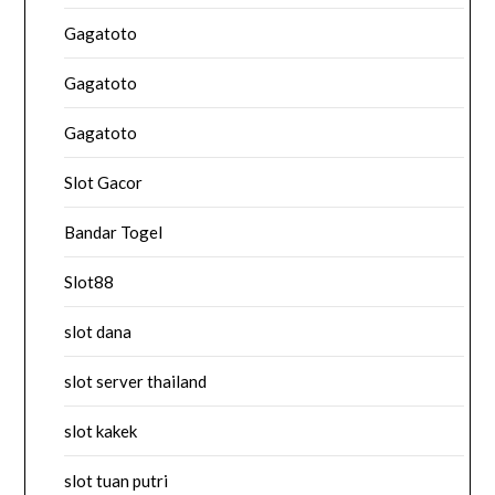
Gagatoto
Gagatoto
Gagatoto
Slot Gacor
Bandar Togel
Slot88
slot dana
slot server thailand
slot kakek
slot tuan putri