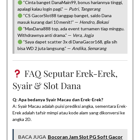
“Cinta banget DanaMain99, bonus hariannya tinggi,
apalagi kalau login pagi.” —
Putri, Tangerang
“CS GacorSlot88 tanggap banget, saldo Dana
masuk kurang dari 10 menit!” —
Hendro, Bekasi
“MaxDana888 top, ada event turnamen tiap minggu.
Withdrawnya anti drama.” —
Vera, Jogja
“Saya dapet scatter 3x di DanaGacor168, gila sih
bisa WD 2 juta langsung.” —
Andika, Semarang
FAQ Seputar Erek-Erek,
Syair & Slot Dana
Q: Apa bedanya Syair Macau dan Erek-Erek?
A: Syair Macau adalah puisi prediksi angka, sementara Erek-
Erek adalah tafsir mimpi atau kode alam yang dikonversi ke
angka 2D.
BACA JUGA
Bocoran Jam Slot PG Soft Gacor