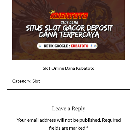
Slot Online Dana Kubatoto
Category:
Slot
Leave a Reply
Your email address will not be published.
Required
fields are marked
*