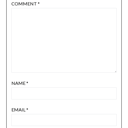
COMMENT
*
NAME
*
EMAIL
*